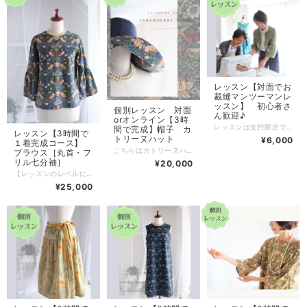
レッスン【対面でお
裁縫マンツーマンレ
ッスン】 初心者さ
個別レッスン 対面
ん歓迎♪
orオンライン【3時
レッスンは女性限定です。 主に初心者さん向けの内容です。 詳しくはこちら https://atelier-coton.com/lesson2/ 会場 ソレイユフラワー&カルチャーサロン アクセスはこちら https://atelier-coton.com/access/ ２時間レッスン 決済後、折り返し、以下の内容を、メールにてご案内させていただきます。 ご希望日時の調整 習いたいこと、作りたいもの その他、ご要望 ご要望やご不明な点は、「ショップに質問する」より、お気軽にどうぞ♪ zoomやお電話で直接話せる、「30分無料ご相談会」もご利用ください！ https://atelier-coton.com/news/30min/
間で完成】帽子 カ
レッスン【3時間で
トリーヌハット
¥6,000
１着完成コース】
こちらはカトリーヌハットづくりの個別レッスン（対面orオンライン）です。 【レッスンのレベルについて】 《対面の場合》 初心者～OK！ 難しいところはお手伝いします。 《オンラインの場合》 ミシンで直線・カーブが印通りに縫える ジグザグミシンに切り替えて使える ミシンの糸が絡まったりした場合も対処できる →これらができることが目安です。 ＊ご自分でミシンの扱いが不安な方は、 対面の「お裁縫何でも相談室」 https://ateliercoton.official.ec/items/50164066 を先にご受講されると安心です。 【レッスン内容について】 ◆レッスンは女性限定です。 ◆レッスン日時は、ご希望にあわせ、ご相談させていただきます。 ◆一見むずかしそうな作品が、3時間で完成の秘密は、、 裁断、印付け、部分縫いなど、下準備や難しいところを、こちらで済ませてあること。 とは言え、進み具合には、個人差があります。 時間内に完成しないときは、 ・後日に追加レッスン（別途受講料） ・こちらで仕上げてお送り（別途送料） もできますので、どうぞご安心くださいね。 【レッスン会場について】 ◆対面レッスンの場合 ソレイユフラワー&カルチャーサロンへお越しいただきます。 道具、材料など必要なものはすべてこちらでご用意いたします。 （アクセスはこちら） https://atelier-coton.com/access/ ◆オンラインの場合 下準備済みの材料を事前にお送りいたします。（送料無料） 以下はご自身でご用意ください。 ・パソコン、スマホ、タブレットなどの端末とネット環境 ・裁縫道具 （はさみ、待ち針orソーイング用クリップ、しつけ糸と縫い針） ・アイロン、アイロン台 ・ミシン ・ミシン糸：太さ60番、色99番ネイビー ・ミシン針：14号がおすすめ、11号でもOK ・生地を広げられる大きさのテーブルなどの作業スペース（ご家庭の床、たたみでもOK） ※端末の操作、ミシンの操作がご自身でできるようにしておいてください。 【お申し込み後のながれ】 決済後、折り返し、以下の内容を、メールにてご案内させていただきます。 よくお読みになり、ご返信をお願いいたします。 ・ご希望日時の調整 ・その他、ご要望おうかがい 【その他】 ご不明な点は、「ショップに質問する」より、お気軽にどうぞ♪ zoomやお電話で直接話せる、「30分無料ご相談会」もご利用ください！ https://atelier-coton.com/news/30min/
ブラウス［丸首・フ
リル七分袖］
¥20,000
【レッスンのレベルについて】 《対面の場合》 初心者～OK！ 難しいところはお手伝いします。 《ZOOMの場合》 ミシンで直線・カーブが印通りに縫える ジグザグミシンに切り替えて使える ミシンの糸が絡まったりした場合も対処できる →これらができることが目安です。 ＊ミシンの扱いが不安な方は、 対面の「お裁縫何でも相談室」 https://ateliercoton.official.ec/items/50164066 を先にご受講されると安心です。 *レッスンは女性限定、マンツーマンです。 3時間で完成の秘密は、、 裁断、印付け、部分縫いなど、下準備や難しいところを、こちらで済ませてあること。 とは言え、進み具合には、個人差があります。 時間内に完成しないときは、 ・後日に追加レッスン（別途受講料） ・こちらで仕上げてお送り（別途送料） もできますので、どうぞご安心くださいね。 レッスン日時は、ご希望にあわせ、ご相談させていただきます。 【対面レッスンの場合】 ソレイユフラワー&カルチャーサロンへお越しいただきます。 道具、材料など必要なものはすべてこちらでご用意いたします。 （アクセスはこちら） https://atelier-coton.com/access/ 【ZOOMの場合】 下準備済みの材料を事前にお送りいたします。（送料無料） 以下はご自身でご用意ください。 ・ZOOMに接続できる環境 ・ミシン、糸、基本の裁縫道具 ・ワンピースを広げられる大きさのテーブルなどの作業スペース（ご家庭の床、たたみでもOK） ※ZOOMの操作、ミシンの操作がご自身でできるようにしておいてください。 決済後、折り返し、以下の内容を、メールにてご案内させていただきます。 ・ご希望日時の調整 ・その他、ご要望（丈変更など） ご不明な点は、「ショップに質問する」より、お気軽にどうぞ♪ zoomやお電話で直接話せる、「30分無料ご相談会」もご利用ください！ https://atelier-coton.com/news/30min/
¥25,000