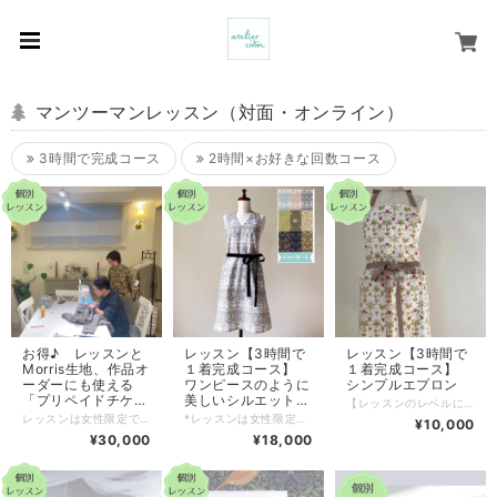
マンツーマンレッスン（対面・オンライン）
3時間で完成コース
2時間×お好きな回数コース
お得♪ レッスンと
レッスン【3時間で
レッスン【3時間で
Morris生地、作品オ
１着完成コース】
１着完成コース】
ーダーにも使える
ワンピースのように
シンプルエプロン
「プリペイドチケッ
美しいシルエットの
【レッスンのレベルについて】 《対面の場合》 初心者～OK！ 難しいところはお手伝いします。 《ZOOMの場合》 ミシンで直線・カーブが印通りに縫える ジグザグミシンに切り替えて使える ミシンの糸が絡まったりした場合も対処できる →これらができることが目安です。 ＊ミシンの扱いが不安な方は、 対面の「お裁縫何でも相談室」 https://ateliercoton.official.ec/items/50164066 を先にご受講されると安心です。 *レッスンは女性限定、マンツーマンです。 3時間で完成の秘密は、、 裁断、印付け、部分縫いなど、下準備や難しいところを、こちらで済ませてあること。 とは言え、進み具合には、個人差があります。 時間内に完成しないときは、 ・後日に追加レッスン（別途受講料） ・こちらで仕上げてお送り（別途送料） もできますので、どうぞご安心くださいね。 レッスン日時は、ご希望にあわせ、ご相談させていただきます。 【対面レッスンの場合】 ソレイユフラワー&カルチャーサロンへお越しいただきます。 道具、材料など必要なものはすべてこちらでご用意いたします。 （アクセスはこちら） https://atelier-coton.com/access/ 【ZOOMの場合】 下準備済みの材料を事前にお送りいたします。（送料無料） 以下はご自身でご用意ください。 ・ZOOMに接続できる環境 ・ミシン、糸、基本の裁縫道具 ・ワンピースを広げられる大きさのテーブルなどの作業スペース（ご家庭の床、たたみでもOK） ※ZOOMの操作、ミシンの操作がご自身でできるようにしておいてください。 決済後、折り返し、以下の内容を、メールにてご案内させていただきます。 ・ご希望日時の調整 ・その他、ご要望（丈変更など） ご不明な点は、「ショップに質問する」より、お気軽にどうぞ♪ zoomやお電話で直接話せる、「30分無料ご相談会」もご利用ください！ https://atelier-coton.com/news/30min/
ト」33,000円分
エプロン
レッスンは女性限定です。 詳しくはこちら https://atelier-coton.com/lesson2/ 会場 ソレイユフラワー&カルチャーサロン アクセスはこちら https://atelier-coton.com/access/ 33,000円分を30,000円でご購入いただけます。 ご使用期限 ご購入日より１年間 余った場合ご返金はいたしませんので、ご了承の上ご購入くださいませ。 対面、オンラインどちらにも使えます。 折り返し、以下の内容を、メールにてご相談させていただきます。 ご希望日時 習いたいこと、作りたいもの アトリエコトンを知ったきっかけ その他、ご要望
*レッスンは女性限定、マンツーマンです。 *レッスン日時は、ご希望にあわせ、ご相談させていただきます。 最新スケジュールはこちらです↓ https://atelier-coton.com/news/schedule/ *ご不明な点は、「ショップに質問する」より、お気軽にどうぞ♪ zoomやお電話で直接話せる、「30分無料ご相談会」もご利用ください！ https://atelier-coton.com/news/30min/
¥10,000
¥30,000
¥18,000